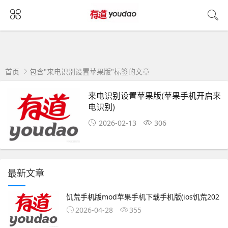
首页
包含"来电识别设置苹果版"标签的文章
来电识别设置苹果版(苹果手机开启来
电识别)
2026-02-13
306
最新文章
饥荒手机版mod苹果手机下载手机版(ios饥荒202
2026-04-28
355