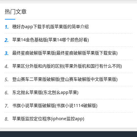
热门文章
1.
穗好办app下载手机版苹果版的简单介绍
2.
苹果14金色基础版(苹果14哪个颜色好看)
3.
最终星痕破解版苹果版(最终星痕破解版苹果版下载安装)
4.
苹果区分外版和内版的区别(苹果外版机和国行有什么不同)
5.
登山赛车二苹果版破解版(登山赛车破解版中文版苹果版)
6.
东北抛幺苹果版(东北刨幺app苹果)
7.
书旗小说苹果版破解版(书旗小说1114破解版)
8.
苹果版监控定位程序(iphone监控app)