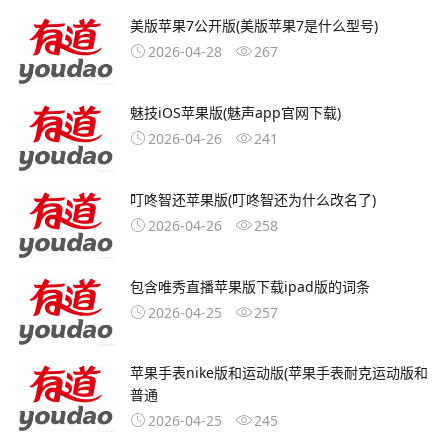
美版苹果7公开版(美版苹果7是什么型号)
2026-04-28
267
魅技iOS苹果版(魅声app官网下载)
2026-04-26
241
叮咚智还苹果版(叮咚智还为什么改名了)
2026-04-26
258
包含唯秀直播苹果版下载ipad版的词条
2026-04-25
257
苹果手表nike版和运动版(苹果手表耐克运动版和
普通
2026-04-25
245