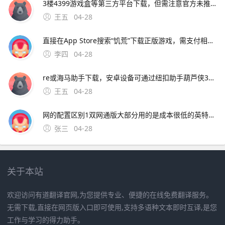
3楼4399游戏盒等第三方平台下载，但需注意官方未推出安卓正版应用，部分渠道可能存在破解版或风险 以下是具体下载方式及注意事项一苹果设备iOS系统下载方法官方渠道App Store 直接打开苹果应用商店App Sto；手机版饥
王五
04-28
直接在App Store搜索“饥荒”下载正版游戏，需支付相应费用海马助手若希望免费获取，可通过海马助手等第三方平台下载，但需注意此类渠道可能存在版本兼容性或安全风险安卓系统下载方式 非官方渠道4399游戏盒提供饥荒手机版下载，但需确认是否为官方版本，部分用户；饥荒
李四
04-28
re或海马助手下载，安卓设备可通过纽扣助手葫芦侠3楼4399游戏盒等第三方平台下载，但需注意官方未推出安卓正版应用，部分渠道可能存在破解版或风险 以下是具体下载方式及注意事项一苹果设备iOS系统下载方法官方渠道
王五
04-28
网的配置区别1双网通版大部分用的是成本很低的英特尔XMM7360的基带，而三网公开版则都是高通MDM9645M的基带，据一些机构测试发现高通版本的iPhone 7的在信号弱的情况下表现要比Intel版本的好很多2。11、14 各地区典型情况分析如下 美版中，Sprint版无锁，V版为
张三
04-28
关于本站
欢迎访问有道翻译官网,为您提供专业、便捷的在线免费翻译服务。
无需下载,直接在网页版入口即可使用,支持多语种文本即时互译,是您
工作与学习的得力助手。