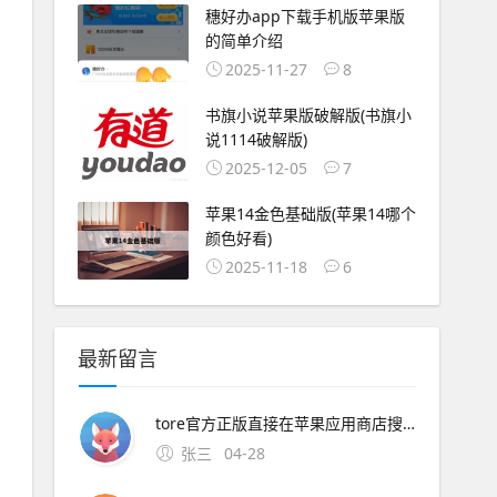
穗好办app下载手机版苹果版
的简单介绍
2025-11-27
8
书旗小说苹果版破解版(书旗小
说1114破解版)
2025-12-05
7
苹果14金色基础版(苹果14哪个
颜色好看)
2025-11-18
6
最新留言
tore官方正版直接在苹果应用商店搜索“饥荒”或“Don#39t Starve”，购买并下载官方正版需付费。4、饥荒手机版下载渠道需根据手机系统区分，苹果用户可通过App Store或第三方助手下载，安卓用户需通过特定平台获取，但需注
张三
04-28