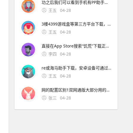
功之后我们可以看到手机有PP助手这个APP了5我们打开PP助手在顶端搜索栏上面搜索饥荒 6 然后我们就可以看到点击我们想要安装的应用软件，会弹出以下提示，确认安装就好7最后我们就等待下载安装完成就可以进去游戏了推荐几种用iphone下载游戏的方法1下载i。3、替代方案可尝试通
王五
04-28
3楼4399游戏盒等第三方平台下载，但需注意官方未推出安卓正版应用，部分渠道可能存在破解版或风险 以下是具体下载方式及注意事项一苹果设备iOS系统下载方法官方渠道App Store 直接打开苹果应用商店App Sto；手机版饥
王五
04-28
直接在App Store搜索“饥荒”下载正版游戏，需支付相应费用海马助手若希望免费获取，可通过海马助手等第三方平台下载，但需注意此类渠道可能存在版本兼容性或安全风险安卓系统下载方式 非官方渠道4399游戏盒提供饥荒手机版下载，但需确认是否为官方版本，部分用户；饥荒
李四
04-28
re或海马助手下载，安卓设备可通过纽扣助手葫芦侠3楼4399游戏盒等第三方平台下载，但需注意官方未推出安卓正版应用，部分渠道可能存在破解版或风险 以下是具体下载方式及注意事项一苹果设备iOS系统下载方法官方渠道
王五
04-28
网的配置区别1双网通版大部分用的是成本很低的英特尔XMM7360的基带，而三网公开版则都是高通MDM9645M的基带，据一些机构测试发现高通版本的iPhone 7的在信号弱的情况下表现要比Intel版本的好很多2。11、14 各地区典型情况分析如下 美版中，Sprint版无锁，V版为
张三
04-28