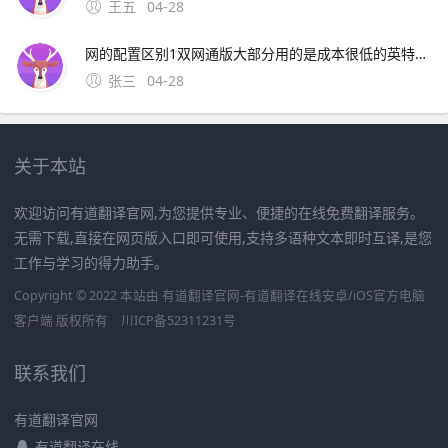
王五
04-28
网的配置区别1双网通版大部分用的是成本很低的英特尔XMM7360的基带，而三网公开版则都是高通MDM9645M的基带，据一些机构测试发现高通版本的iPhone 7的在信号弱的情况下表现要比Intel版本的好很多2。11、14 各地区典型情况分析如下 美版中，Sprint版无锁，V版为
张三
04-28
关于本站
欢迎访问有道翻译官网,为您提供专业、便捷的在线免费翻译服务。
无需下载,直接在网页版入口即可使用,支持多语种文本即时互译,是您
工作与学习的得力助手。
Copyright © 2022 本站由 有道翻译官网-有道翻译在线安卓/iOS官方电脑
客户端 版权所有
川ICP备52311231号
联系我们
有道翻译官网
有道翻译在线