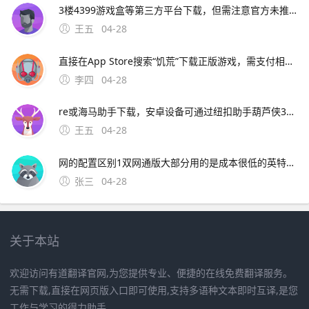
3楼4399游戏盒等第三方平台下载，但需注意官方未推出安卓正版应用，部分渠道可能存在破解版或风险 以下是具体下载方式及注意事项一苹果设备iOS系统下载方法官方渠道App Store 直接打开苹果应用商店App Sto；手机版饥
王五
04-28
直接在App Store搜索“饥荒”下载正版游戏，需支付相应费用海马助手若希望免费获取，可通过海马助手等第三方平台下载，但需注意此类渠道可能存在版本兼容性或安全风险安卓系统下载方式 非官方渠道4399游戏盒提供饥荒手机版下载，但需确认是否为官方版本，部分用户；饥荒
李四
04-28
re或海马助手下载，安卓设备可通过纽扣助手葫芦侠3楼4399游戏盒等第三方平台下载，但需注意官方未推出安卓正版应用，部分渠道可能存在破解版或风险 以下是具体下载方式及注意事项一苹果设备iOS系统下载方法官方渠道
王五
04-28
网的配置区别1双网通版大部分用的是成本很低的英特尔XMM7360的基带，而三网公开版则都是高通MDM9645M的基带，据一些机构测试发现高通版本的iPhone 7的在信号弱的情况下表现要比Intel版本的好很多2。11、14 各地区典型情况分析如下 美版中，Sprint版无锁，V版为
张三
04-28
关于本站
欢迎访问有道翻译官网,为您提供专业、便捷的在线免费翻译服务。
无需下载,直接在网页版入口即可使用,支持多语种文本即时互译,是您
工作与学习的得力助手。