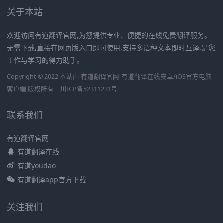
关于本站
欢迎访问有道翻译官网,为您提供专业、便捷的在线免费翻译服务。
无需下载,直接在网页版入口即可使用,支持多语种文本即时互译,是您
工作与学习的得力助手。
Copyright © 2022 本站由 有道翻译官网-有道翻译在线安卓/iOS官方电脑
客户端 版权所有
川ICP备52311231号
联系我们
有道翻译官网
有道翻译在线
有道youdao
有道翻译app官方下载
关注我们