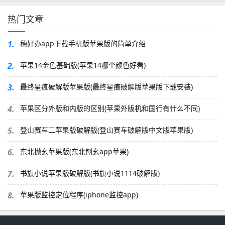
热门文章
1.
穗好办app下载手机版苹果版的简单介绍
2.
苹果14金色基础版(苹果14哪个颜色好看)
3.
最终星痕破解版苹果版(最终星痕破解版苹果版下载安装)
4.
苹果区分外版和内版的区别(苹果外版机和国行有什么不同)
5.
登山赛车二苹果版破解版(登山赛车破解版中文版苹果版)
6.
东北抛幺苹果版(东北刨幺app苹果)
7.
书旗小说苹果版破解版(书旗小说1114破解版)
8.
苹果版监控定位程序(iphone监控app)